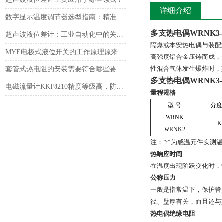
详细介绍
数字显示温度调节器选型指南：精准控温，适配全场景工业需求
多支热电偶WRNK3-2
超声波液位差计：工业自动化中的关键测量设备
隔爆或本安热电偶与装配
MYE电极式液位开关的工作原理原来是这样的
高强度铝合金压铸而成，
性混合气体发生爆炸时，
套管式热电阻的安装需要符合哪些要求？
多支热电偶WRNK3-2
电磁流量计KKF8210精度等级高，防护效果好！
量程规格
型 号
分度
WRNK
K
2
WRNK
注：”t“为感温元件实测
热响应时间
在温度出现阶跃变化时，热
公称压力
一般是指常温下，保护管
径、壁厚有关，而且还与
热电偶绝缘电阻