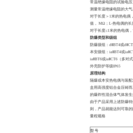
常温绝缘电阻的试验电压为
测量常温绝缘电阻的大气条件
对于长度＞1米的热电偶，常
值， MΩ；L-热电偶的长
对于长度≤1米的热电偶，
防爆类型和级组
防爆级组：d
Ⅱ
BT4
或d
Ⅱ
CT
本安级组：ia
Ⅱ
BT4
或ia
Ⅱ
C
ia
Ⅱ
BT6
或ia
Ⅱ
CT6
（多对式
外壳防护等级IP65
原理结构
隔爆或本安热电偶与装配
盒用高强度铝合金压铸而
的爆炸性混合体气体发生
由于产品采用上述防爆特
则，产品就能达到可靠的
量程规格
型 号