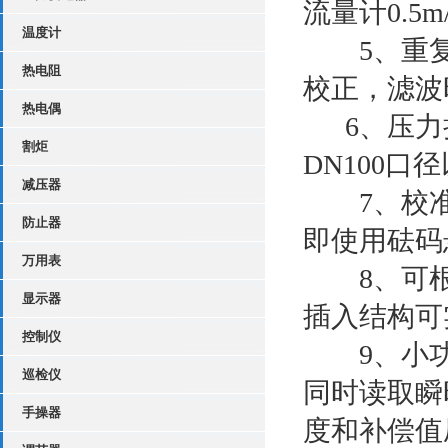
流量计0.5m
温度计
5、重复性
热电阻
校正，滤波
热电偶
6、压力损
割炬
DN100口
减压器
7、校准
防止器
即使用砝码
万用表
8、可根
显示器
插入结构可
控制仪
9、小功
巡检仪
同时读取瞬
手操器
度和补偿值