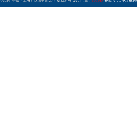
©2026 亭仪（上海）仪表有限公司 版权所有 总访问量：
168143
备案号：沪ICP备2001