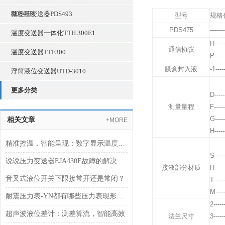
PDS488
微差压变送器PDS493
型号
规格
PDS475
-------
温度变送器一体化TTH.300E1
H-----
通信协议
温度变送器TTF300
P-----
膜盒封入液
-1-----
浮筒液位变送器UTD-3010
更多分类
D-----
测量量程
F-----
G-----
相关文章
+MORE
H-----
精准控温，智能呈现：数字显示温度调节器，工业过程的智慧节拍器
S-----
说说压力变送器EJA430E故障的解决方法
接液部分材质
H-----
音叉式液位开关下限接常开还是常闭？
T------
M-----
耐震压力表-YN都有哪些压力表现形式？
2------
超声波液位差计：测差算流，智能高效
法兰尺寸
3------