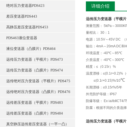
绝对压力变送器PDS423
详细介绍
差压变送器PDS443
远传压力变送器（平模片）
测量范围：
5kPa
～
3000K
高静压差压变送器PDS453
量程比：
30
：
1
PDS463液位变送器
电源：
10.5V
～
45V DC
（
输出：
4mA
～
20mA DC
和
液位变送器（凸膜片）PDS464
环境温度：
-40
℃
～
85
℃
远传压力变送器（平模片）PDS473
介质温度：
-40
℃
～
300
℃
精度：
≤
（
0.15r
）
%
远传压力变送器（凸膜片）PDS474
温度漂移：
≤(0.1r+0.2)%
（
℃
≤(0.1r+0.15)%/10
远传绝对压力变送器（平模片）PDS475
长期漂移：
≤0.15r%/5
年
远传绝对压力变送器（凸膜片）PDS476
外壳防护等级：
IP67
防爆等级：
Ex ia/ib
Ⅱ
CT4/T
远传差压变送器（平膜片）PDS483
防腐：根据不同的介质选择
远传差压变送器（凸膜片）PDS484
远传压力变送器（平模片）
真空静压远传差压变送器（一平一凸）