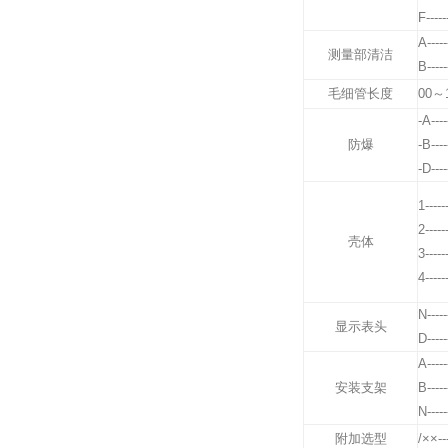
F-----
A-----
测量部清洁
B-----
毛细管长度
00～1
-A----
防爆
-B----
-D----
1------
2------
壳体
3------
4------
N-----
显示表头
D-----
A-----
安装支架
B-----
N-----
附加选型
/××---