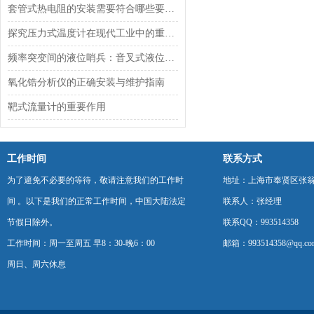
套管式热电阻的安装需要符合哪些要求？
探究压力式温度计在现代工业中的重要性
频率突变间的液位哨兵：音叉式液位开关的振动机理与过程控制适配
氧化锆分析仪的正确安装与维护指南
靶式流量计的重要作用
工作时间
联系方式
为了避免不必要的等待，敬请注意我们的工作时
地址：上海市奉贤区张翁庙
间 。以下是我们的正常工作时间，中国大陆法定
联系人：张经理
节假日除外。
联系QQ：993514358
工作时间：周一至周五 早8：30-晚6：00
邮箱：993514358@qq.co
周日、周六休息