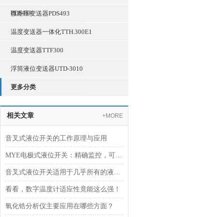
PDS488
微差压变送器PDS493
温度变送器一体化TTH.300E1
温度变送器TTF300
浮筒液位变送器UTD-3010
更多分类
相关文章
+MORE
音叉式液位开关的工作原理与应用
MYE电极式液位开关：精确监控，可靠操作
音叉式液位开关适用于几乎所有的液体介质
看看，数字温度计适应性竟能这么强！
氧化锆分析仪主要应用在哪些方面？