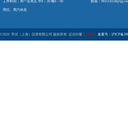
工作时间：周一至周五 早8：30-晚6：00
邮箱：993514358@qq.co
周日、周六休息
©2026 亭仪（上海）仪表有限公司 版权所有 总访问量：
168143
备案号：沪ICP备2001