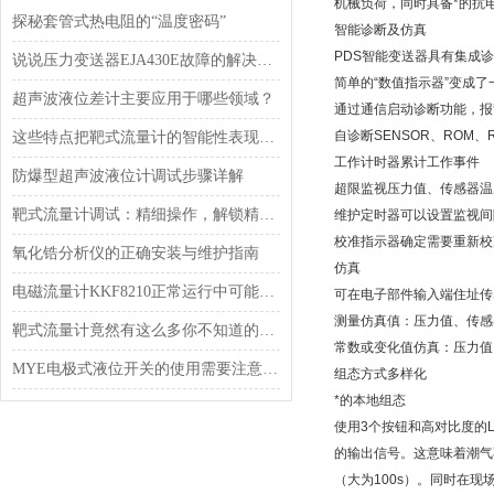
机械负荷，同时具备*的抗电
探秘套管式热电阻的“温度密码”
智能诊断及仿真
PDS智能变送器具有集成
说说压力变送器EJA430E故障的解决方法
简单的“数值指示器”变成了
超声波液位差计主要应用于哪些领域？
通过通信启动诊断功能，报
自诊断SENSOR、ROM、
这些特点把靶式流量计的智能性表现得*
工作计时器累计工作事件
防爆型超声波液位计调试步骤详解
超限监视压力值、传感器温
靶式流量计调试：精细操作，解锁精准计量
维护定时器可以设置监视间
校准指示器确定需要重新校
氧化锆分析仪的正确安装与维护指南
仿真
电磁流量计KKF8210正常运行中可能会出现哪些问题？
可在电子部件输入端住址传
测量仿真傎：压力值、传感
靶式流量计竟然有这么多你不知道的*性能
常数或变化值仿真：压力值
MYE电极式液位开关的使用需要注意些什么？
组态方式多样化
*的本地组态
使用3个按钮和高对比度的
的输出信号。这意味着潮气
（大为100s）。同时在现