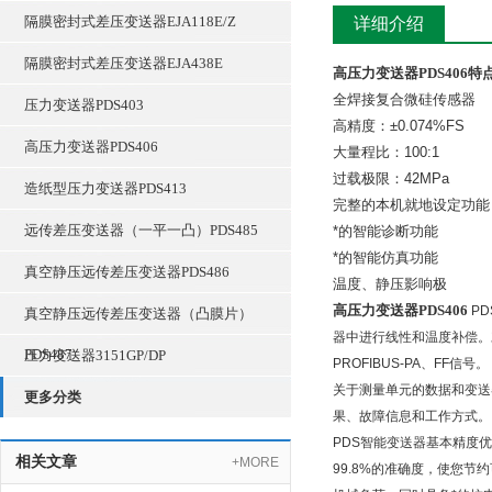
隔膜密封式差压变送器EJA118E/Z
详细介绍
隔膜密封式差压变送器EJA438E
高压力变送器PDS406
特
全焊接复合微硅传感器
压力变送器PDS403
高精度：±0.074%FS
高压力变送器PDS406
大量程比：100:1
过载极限：42MPa
造纸型压力变送器PDS413
完整的本机就地设定功能
远传差压变送器（一平一凸）PDS485
*的智能诊断功能
*的智能仿真功能
真空静压远传差压变送器PDS486
温度、静压影响极
高压力变送器PDS406
P
真空静压远传差压变送器（凸膜片）
器中进行线性和温度补偿。对于
PDS487
压力变送器3151GP/DP
PROFIBUS-PA、FF信号。
关于测量单元的数据和变送
更多分类
果、故障信息和工作方式。当
PDS智能变送器基本精度优于
相关文章
+MORE
99.8%的准确度，使您