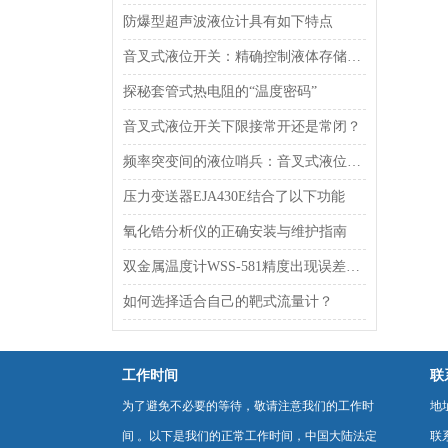
防爆型超声波液位计具有如下特点
音叉式液位开关：精确控制液体存储的智能解决方案
探秘套管式热电阻的“温度密码”
音叉式液位开关下限接常开还是常闭？
频率突变间的液位哨兵：音叉式液位开关的振动机理与过程控制适配
压力变送器EJA430E结合了以下功能
氧化锆分析仪的正确安装与维护指南
双金属温度计WSS-581精度出现误差该如何解决？
如何选择适合自己的靶式流量计？
工作时间
联
为了避免不必要的等待，敬请注意我们的工作时
地
间 。以下是我们的正常工作时间，中国大陆法定
联