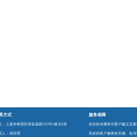
系方式
服务保障
址：上海市奉贤区张翁庙路525号G栋301室
良好的沟通和与客户建立互相
系人：张经理
良好的客户服务的关键。在与