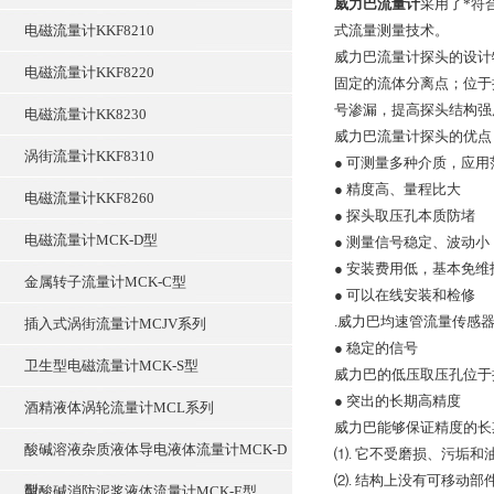
威力巴流量计
采用了*符
电磁流量计KKF8210
式流量测量技术。
威力巴流量计探头的设计
电磁流量计KKF8220
固定的流体分离点；位于
号渗漏，提高探头结构强
电磁流量计KK8230
威力巴流量计
探头的优点
涡街流量计KKF8310
●
可测量多种介质，应用
●
精度高、量程比大
电磁流量计KKF8260
●
探头取压孔本质防堵
电磁流量计MCK-D型
●
测量信号稳定、波动小
●
安装费用低，基本免维
金属转子流量计MCK-C型
●
可以在线安装和检修
.
威力巴均速管流量传感
插入式涡街流量计MCJV系列
●
稳定的信号
卫生型电磁流量计MCK-S型
威力巴的低压取压孔位于
● 突出
的长期高精度
酒精液体涡轮流量计MCL系列
威力巴能够保证精度的长
酸碱溶液杂质液体导电液体流量计MCK-D
⑴
.
它不受磨损、污垢和
⑵
.
结构上没有可移动部
型
耐酸碱消防泥浆液体流量计MCK-E型