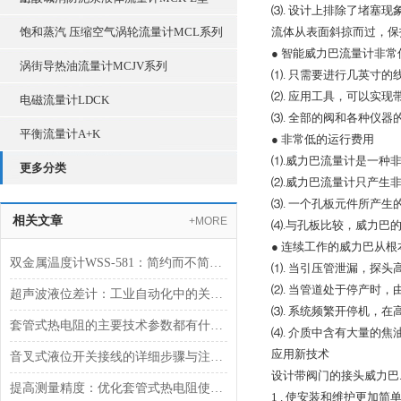
⑶
.
设计上排除了堵塞现
饱和蒸汽 压缩空气涡轮流量计MCL系列
流体从表面斜掠而过，保
● 智能威力巴流量计
非常
涡街导热油流量计MCJV系列
⑴
.
只需要进行几英寸的
⑵
.
应用工具，可以实现
电磁流量计LDCK
⑶
.
全部的阀和各种仪器
平衡流量计A+K
●
非常低的运行费用
⑴
.
威力巴流量计是一种
更多分类
⑵
.
威力巴流量计只产生
⑶
.
一个孔板元件所产生
相关文章
+MORE
⑷
.
与孔板比较，威力巴
●
连续工作的威力巴从根
双金属温度计WSS-581：简约而不简单的工业测温利器
⑴
.
当引压管泄漏，探头
⑵
.
当管道处于停产时，
超声波液位差计：工业自动化中的关键测量设备
⑶
.
系统频繁开停机，在
套管式热电阻的主要技术参数都有什么？
⑷
.
介质中含有大量的焦
应用新技术
音叉式液位开关接线的详细步骤与注意事项
设计带阀门的接头威力巴
提高测量精度：优化套管式热电阻使用技巧
1 .
使安装和维护更加简