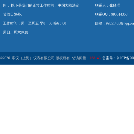
间 。以下是我们的正常工作时间，中国大陆法定
联系人：张经理
节假日除外。
联系QQ：993514358
工作时间：周一至周五 早8：30-晚6：00
邮箱：993514358@qq.co
周日、周六休息
©2026 亭仪（上海）仪表有限公司 版权所有 总访问量：
168143
备案号：沪ICP备2001