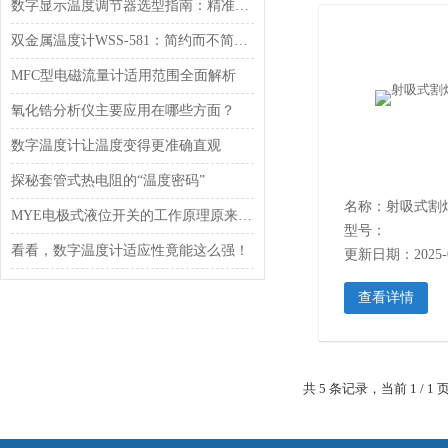
数字显示温度调节器选型指南：精准控温，适配全场景工业需求
双金属温度计WSS-581：简约而不简单的工业测温利器
MFC型电磁流量计适用范围全面解析
氧化锆分析仪主要应用在哪些方面？
数字温度计让温度变得更准确直观
探秘套管式热电阻的“温度密码”
名称：射吸式割炬 
MYE电极式液位开关的工作原理原来是这样的
型号：
看看，数字温度计适应性竟能这么强！
更新日期：2025-0
查看详情
共 5 条记录，当前 1 /