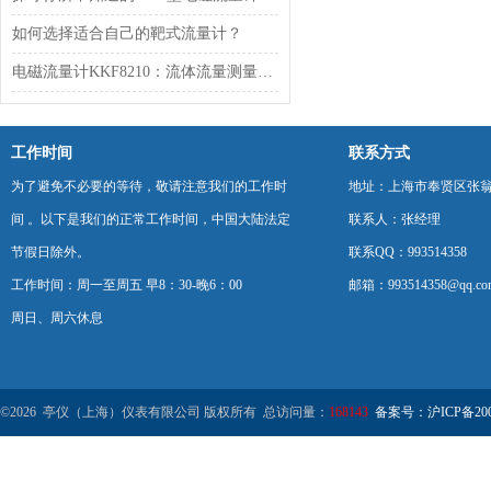
如何选择适合自己的靶式流量计？
电磁流量计KKF8210：流体流量测量的技术突破者
工作时间
联系方式
为了避免不必要的等待，敬请注意我们的工作时
地址：上海市奉贤区张翁庙
间 。以下是我们的正常工作时间，中国大陆法定
联系人：张经理
节假日除外。
联系QQ：993514358
工作时间：周一至周五 早8：30-晚6：00
邮箱：993514358@qq.co
周日、周六休息
©2026 亭仪（上海）仪表有限公司 版权所有 总访问量：
168143
备案号：沪ICP备2001