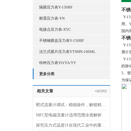
隔膜压力表Y-150BF
不锈
Y-
耐震压力表-YN
用。
电接点压力表-XYC
国内
不锈
不锈钢膜盒压力表Y-150BF
Y-
法兰式膜片压力表YTNHN-100ML
测介
Y-
特种压力表YO/YA/YY
的脉
5、
更多分类
为保
相关文章
+MORE
靶式流量计调试：精细操作，解锁精准计量
MFC型电磁流量计适用范围全面解析
探究压力式温度计在现代工业中的重要性