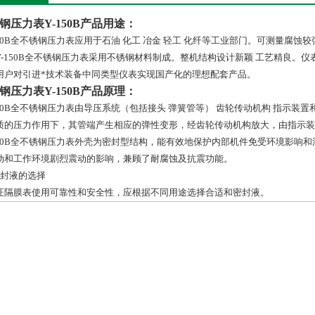
钢压力表Y-150B
产品用途：
150B全不锈钢压力表应用于石油 化工 冶金 轻工 化纤等工业部门。可测量腐
Y-150B全不锈钢压力表采用不锈钢材料制成。整机结构设计新颖 工艺精良。
用户对引进*技术装备中同类型仪表实现国产化的理想配套产品。
钢压力表Y-150B
产品原理：
150B全不锈钢压力表由导压系统（包括接头 弹簧管等） 齿轮传动机构 指示
质的压力作用下，其管端产生相应的弹性变形，经齿轮传动机构放大，由指示装
150B全不锈钢压力表外壳为密封型结构，能有效地保护内部机件免受环境影响
动和工作环境剧烈震动的影响，兼顾了耐腐蚀及抗震功能。
密封液的选择
证隔膜表使用可靠性和安全性，应根据不同用途选择合适和密封液。