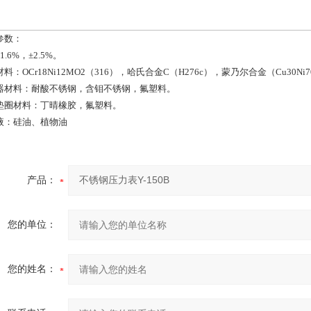
参数：
1.6%，±2.5%。
料：OCr18Ni12MO2（316），哈氏合金C（H276c），蒙乃尔合金（Cu30N
器材料：耐酸不锈钢，含钼不锈钢，氟塑料。
垫圈材料：丁晴橡胶，氟塑料。
液：硅油、植物油
产品：
您的单位：
您的姓名：