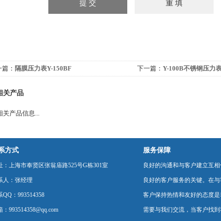
一篇：
隔膜压力表Y-150BF
下一篇：
Y-100B不锈钢压力
相关产品
关产品信息...
系方式
服务保障
址：上海市奉贤区张翁庙路525号G栋301室
良好的沟通和与客户建立互相
系人：张经理
良好的客户服务的关键。在与
QQ：993514358
客户保持热情和友好的态度是
：993514358@qq.com
需要与我们交流，当客户找到