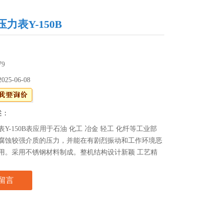
力表Y-150B
79
2025-06-08
述：
Y-150B表应用于石油 化工 冶金 轻工 化纤等工业部
腐蚀较强介质的压力，并能在有剧烈振动和工作环境恶
用。采用不锈钢材料制成。整机结构设计新颖 工艺精
有较高的测量精确度和持久的稳定性，使用适应强。是
引进*技术装备中同类型仪表实现国产化的理想配套产
留言