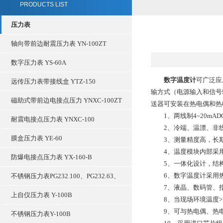
PRODUCTS LIST
压力表
轴向带前边耐震压力表 YN-100ZT
数字压力表 YS-60A
数字温度计
可广泛应
远传压力表带接线盒 YTZ-150
输方式（电源输入和信号
磁助式带前边电接点压力 YNXC-100ZT
送器可安装在热电偶和热
1、两线制4~20mA
耐震电接点压力表 YNXC-100
2、冷端、温漂、非线
膜盒压力表 YE-60
3、测量精度高，长期
4、温度模块内部采用
防爆电接点压力表 YX-160-B
5、一体化设计，结构
6、数字温度计采用热
不锈钢压力表PG232.100、PG232.63、
7、液晶、数码管、指
上自仪压力表 Y-100B
8、当现场环境温度>7
9、可与热电偶、热电
不锈钢压力表Y-100B