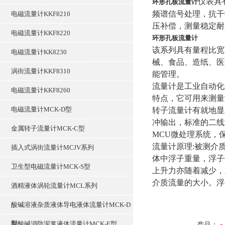
仪表具
环形孔板流量计
频谱信号处理，抗干
电磁流量计KKF8210
压补偿，测量稳定耐
电磁流量计KKF8220
环形孔板流量计
该系列具有量程比宽
电磁流量计KK8230
械、食品、造纸、医
涡街流量计KKF8310
能管理。
流量计
是工业自动化
电磁流量计KKF8260
特点，它可用来测量
电磁流量计MCK-D型
转子流量计有就地显
冲输出，标准的二线
金属转子流量计MCK-C型
MCU微处理系统，
流量计原理:被测介
插入式涡街流量计MCJV系列
体中浮子重量，浮子
卫生型电磁流量计MCK-S型
上升力亦随着减少，
介质流量的大小。浮
酒精液体涡轮流量计MCL系列
酸碱溶液杂质液体导电液体流量计MCK-D
型
耐酸碱消防泥浆液体流量计MCK-E型
产品：