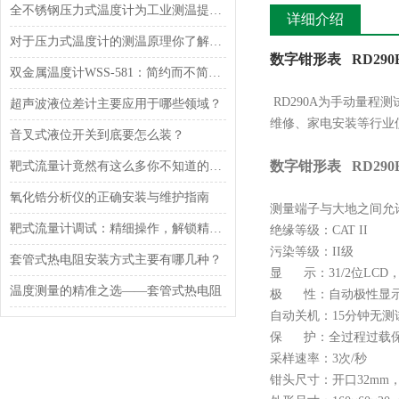
全不锈钢压力式温度计为工业测温提供坚固可靠的解决方案
详细介绍
对于压力式温度计的测温原理你了解多少？
数字钳形表 RD29
双金属温度计WSS-581：简约而不简单的工业测温利器
RD290A为手动量程
超声波液位差计主要应用于哪些领域？
维修、家电安装等行业
音叉式液位开关到底要怎么装？
数字钳形表 RD290
靶式流量计竟然有这么多你不知道的*性能
氧化锆分析仪的正确安装与维护指南
测量端子与大地之间允许的
靶式流量计调试：精细操作，解锁精准计量
绝缘等级：CAT II
污染等级：II级
套管式热电阻安装方式主要有哪几种？
显 示：31/2位LCD，
温度测量的精准之选——套管式热电阻
极 性：自动极性显
自动关机：15分钟无测试
保 护：全过程过载
采样速率：3次/秒
钳头尺寸：开口32mm，