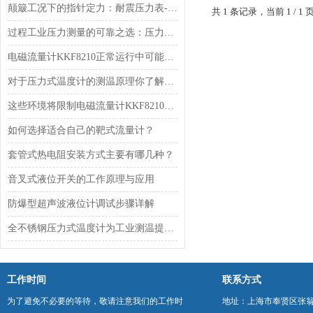
颠簸工况下的指针定力：耐震压力表-YN系列的阻尼构造与现场测压实践
共 1 条记录，当前 1 /
过程工业压力测量的可靠之选：压力变送器EJA430E选型要点解析
电磁流量计KKF8210正常运行中可能会出现哪些问题？
对于压力式温度计的测温原理你了解多少？
这些环境将限制电磁流量计KKF8210的优点发挥
如何选择适合自己的靶式流量计？
套管式热电阻安装方式主要有哪几种？
音叉式液位开关的工作原理与应用
防爆型超声波液位计调试步骤详解
全不锈钢压力式温度计为工业测温提供坚固可靠的解决方案
工作时间
联系方式
为了避免不必要的等待，敬请注意我们的工作时
地址：上海市奉贤区张翁庙