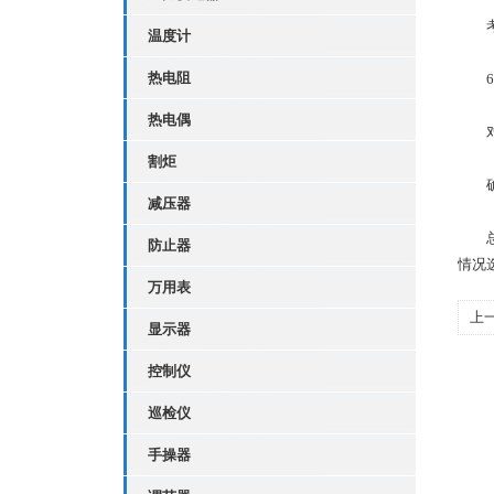
考虑
温度计
热电阻
6、
热电偶
对P
割炬
确保
减压器
总的
防止器
情况
万用表
上
显示器
控制仪
巡检仪
手操器