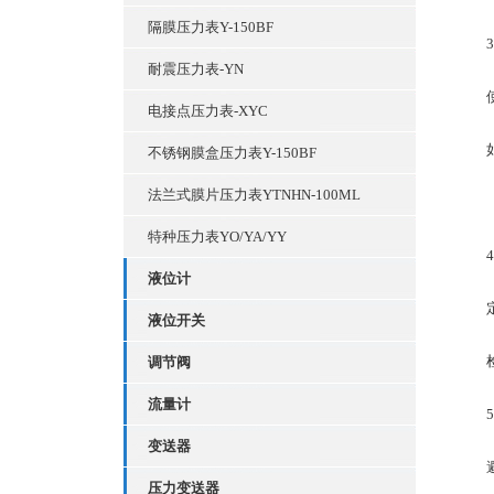
隔膜压力表Y-150BF
3、
耐震压力表-YN
使用
电接点压力表-XYC
如果
不锈钢膜盒压力表Y-150BF
法兰式膜片压力表YTNHN-100ML
特种压力表YO/YA/YY
4、
液位计
定期
液位开关
检查
调节阀
流量计
5、
变送器
避免
压力变送器