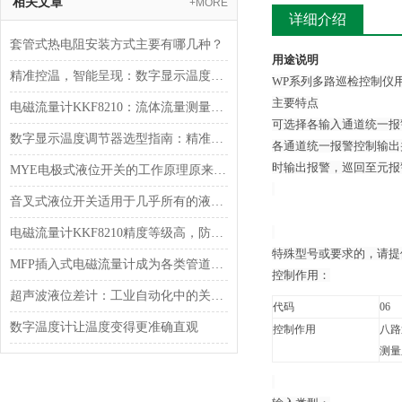
相关文章
+MORE
详细介绍
套管式热电阻安装方式主要有哪几种？
用途说明
精准控温，智能呈现：数字显示温度调节器，工业过程的智慧节拍器
WP系列多路巡检控制仪
主要特点
电磁流量计KKF8210：流体流量测量的技术突破者
可选择各输入通道统一报
数字显示温度调节器选型指南：精准控温，适配全场景工业需求
各通道统一报警控制输出
时输出报警，巡回至元报
MYE电极式液位开关的工作原理原来是这样的
音叉式液位开关适用于几乎所有的液体介质
电磁流量计KKF8210精度等级高，防护效果好！
特殊型号或要求的，请提
MFP插入式电磁流量计成为各类管道流量测量的优选装备
控制作用：
超声波液位差计：工业自动化中的关键测量设备
代码
06
数字温度计让温度变得更准确直观
控制作用
八路
测量