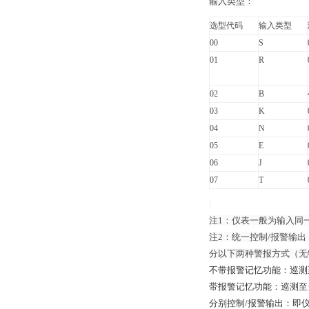
输入类型：
选型代码
输入类型
00
S
01
R
02
B
03
K
04
N
05
E
06
J
07
T
注1：仪表一般为输入同
注2：统一控制/报警输
分以下两种警报方式（无
不带报警记忆功能：巡测
带报警记忆功能：巡测至
分别控制/报警输出：即