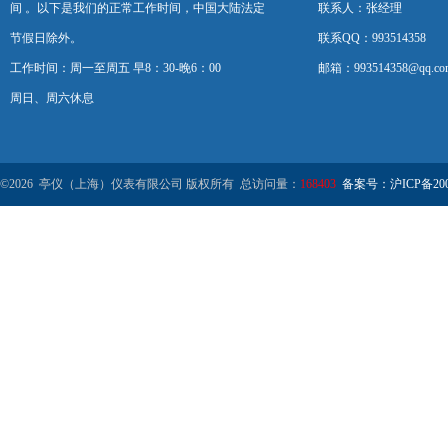
间 。以下是我们的正常工作时间，中国大陆法定
联系人：张经理
节假日除外。
联系QQ：993514358
工作时间：周一至周五 早8：30-晚6：00
邮箱：993514358@qq.co
周日、周六休息
©2026 亭仪（上海）仪表有限公司 版权所有 总访问量：
168403
备案号：沪ICP备2001