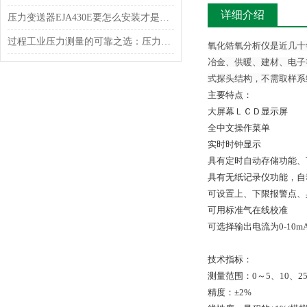
详细介绍
压力变送器EJA430E要怎么安装才是对的？
过程工业压力测量的可靠之选：压力变送器EJA430E选型要点解析
氧化锆氧分析仪是近几十
冶金、供暖、建材、电子
式探头结构，不需取样系
主要特点：
大屏幕ＬＣＤ显示屏
全中文操作菜单
实时时钟显示
具有定时自动存储功能、
具有无纸记录仪功能，自
可设置上、下限报警点、
可用标准气在线校准
可选择输出电流为0-10mA
技术指标：
测量范围：0～5、10、25
精度：±2%