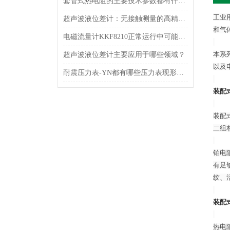
套管式热电阻的主要技术参数都有什么？
工业
超声波液位差计：无接触测量的高精度解决方案
和气
电磁流量计KKF8210正常运行中可能会出现哪些问题？
本系
超声波液位差计主要应用于哪些领域？
以及
耐震压力表-YN都有哪些压力表现形式？
装配式
装配
二组
铂电
有足
纹、
装配式
热电