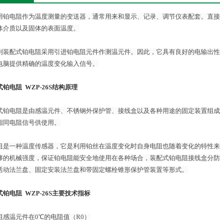
用铂电阻作为温度测量的变送器，通常用来和显示、记录、调节仪表配套。直接测量
体介质以及固体的表面温度。
列装配式铂电阻采用引进铂电阻元件作测温元件。因此，它具有良好的电输出性
电脑提供精确的温度变化输入信号。
铂电阻 WZP-26S​结构原理
式铂电阻是由感温元件、不锈钢外保护管、接线盒以及各种用途的固定装置组成
相同电阻信号供使用。
阻是一种温度传感器，它是利用铂丝在温度变化时自身电阻也随着变化的特性来
够的机械强度，保证铂电阻能安全地使用在各种场合，装配式铂电阻接线盒分防
活动法兰盘、固定安装法兰盘和带固定螺栓锥形保护管装置等形式。
铂电阻 WZP-26S​主要技术指标
阻感温元件在0℃的电阻值（R0）