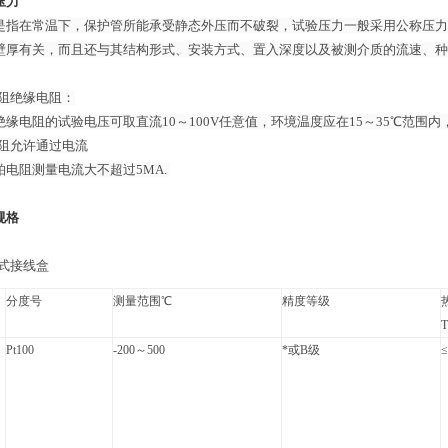
压力
是指在常温下，保护管所能承受静态外压而不破裂，试验压力一般采用公称压力的
壁厚有关，而且还与其结构形式、安装方式、置入深度以及被测介质的流速、种
电阻绝缘电阻：
绝缘电阻的试验电压可取直流10～100V任意值，环境温度应在15～35℃范围内
电阻允许通过电流
铂电阻测量电流大不超过5MA.
规格
水式接线盒
分度号
测量范围℃
精度等级
T
Pt100
-200～500
*或B级
≤