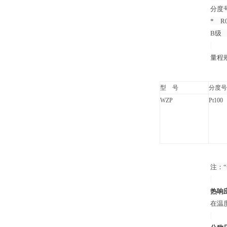
分度号
* R0
B级 R
量程
型 号
分度号
WZP
Pt100
注：
热响
在温