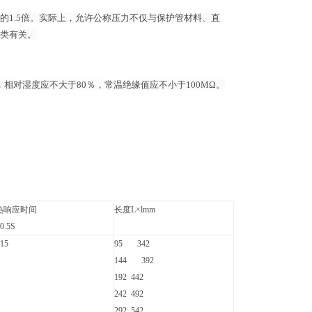
1.5倍。实际上，允许公称压力不仅与保护管材料、直
类有关。
，相对湿度应不大于80％，常温绝缘值应不小于100MΩ。
热响应时间
长度L×lmm
0.5S
15
95 342
144 392
192 442
242 492
292 542