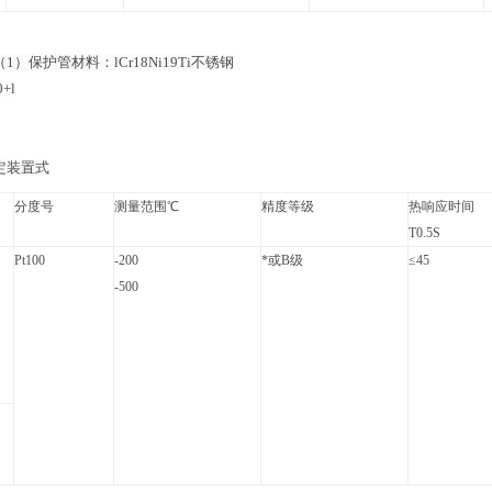
1）保护管材料：lCr18Ni19Ti不锈钢
0+l
定装置式
分度号
测量范围℃
精度等级
热响应时间
T0.5S
Pt100
-200
*或B级
≤45
-500