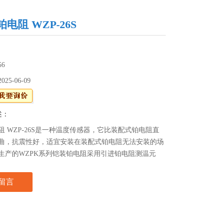
电阻 WZP-26S
56
2025-06-09
述：
阻 WZP-26S是一种温度传感器，它比装配式铂电阻直
曲，抗震性好，适宜安装在装配式铂电阻无法安装的场
生产的WZPK系列铠装铂电阻采用引进铂电阻测温元
具有精确、灵敏、热响应时间快、质量稳定、使用寿命
留言