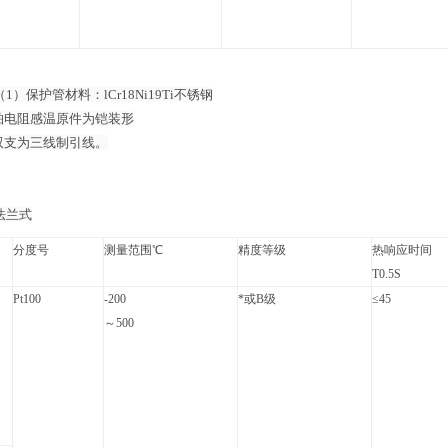
1）保护管材料：lCr18Ni19Ti不锈钢
阻感温原件为铠装形
为三线制引线。
法兰式
分度号
测量范围℃
精度等级
热响应时间
T0.5S
Pt100
-200
*或B级
≤45
～500