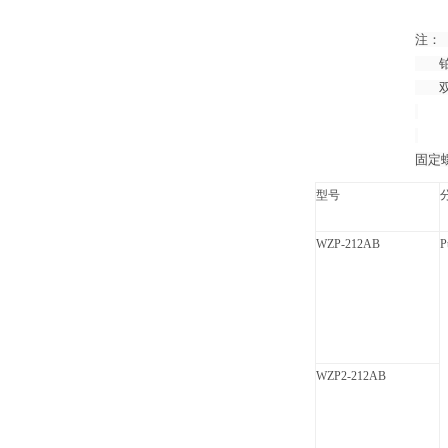
注：（
铂电
双支
固定
型号
WZP-212AB
P
WZP2-212AB