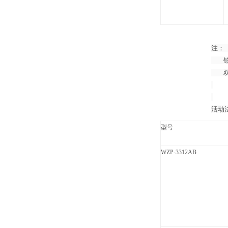
注：（
铂电
双支
活动
型号
WZP-3312AB