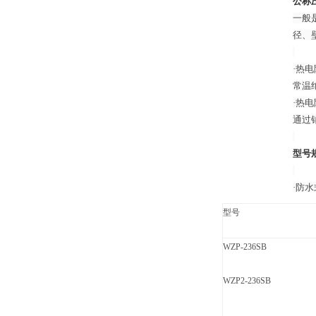
公称
一般
径、
·热
常温
·热
通过
型号
·防
型号
WZP-236SB
WZP2-236SB