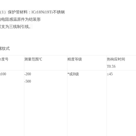
1）保护管材料：lCr18Ni19Ti不锈钢
阻感温原件为铠装形
为三线制引线。
螺纹式
分度号
测量范围℃
精度等级
热响应时间
T0.5S
t100
-200
*或B级
≤45
-500