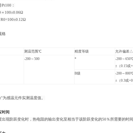
Pt100：
＝100±0.06Ω
0=100±0.12Ω
规格
测温范围℃
精度等级
允许偏差△
-200～500
*
-200～65
±（0.15或+
B级
-200～80
±（0.3或+0
“t”为感温元件实测温度值。
应时间
度出现阶跃变化时，热电阻的输出变化至相当于该阶跃变化的50％所需要的时间，