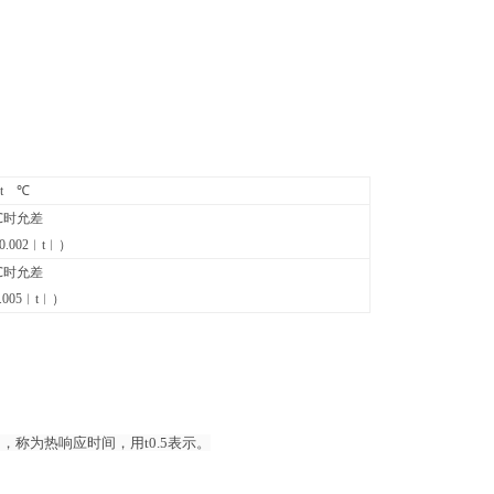
t ℃
0℃时允差
0.002︱t︱）
0℃时允差
.005︱t︱）
称为热响应时间，用t0.5表示。