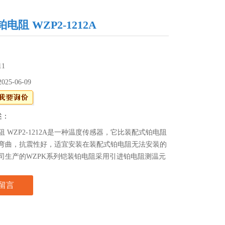
电阻 WZP2-1212A
11
2025-06-09
述：
 WZP2-1212A是一种温度传感器，它比装配式铂电阻
弯曲，抗震性好，适宜安装在装配式铂电阻无法安装的
司生产的WZPK系列铠装铂电阻采用引进铂电阻测温元
具有精确、灵敏、热响应时间快、质量稳定、使用寿命
留言