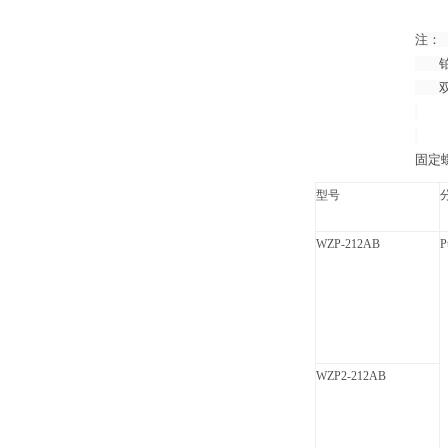
注：（
铂电
双支
固定
型号
WZP-212AB
P
WZP2-212AB