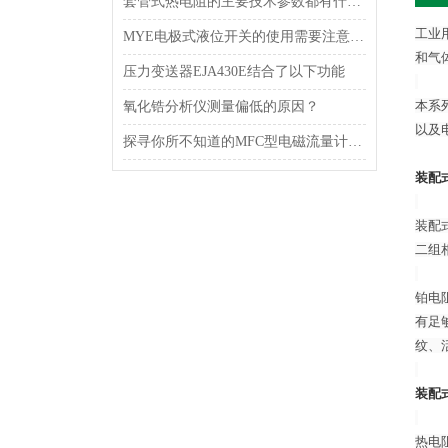
套管式热电阻的主要技术参数都有什么？
工业
MYE电极式液位开关的使用需要注意些什么？
和气
压力变送器EJA430E结合了以下功能
本系
氧化锆分析仪测量偏低的原因？
以及
探寻你所不知道的MFC型电磁流量计的测量原理
装配式
装配
二组
铂电
有足
纹、
装配式
热电