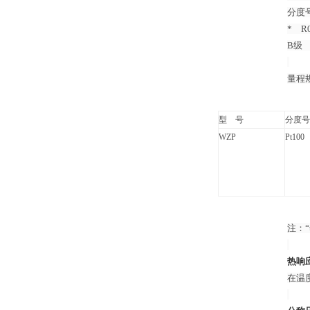
分度号
* R0
B级 R
量程
型 号
分度号
WZP
Pt100
注：
热响
在温