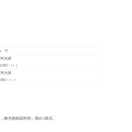
t ℃
0℃时允差
0.002︱t︱）
0℃时允差
.005︱t︱）
称为热响应时间，用t0.5表示。