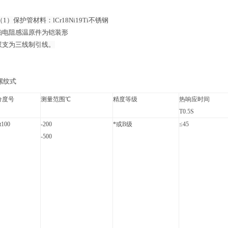
1）保护管材料：lCr18Ni19Ti不锈钢
阻感温原件为铠装形
为三线制引线。
螺纹式
分度号
测量范围℃
精度等级
热响应时间
T0.5S
t100
-200
*或B级
≤45
-500