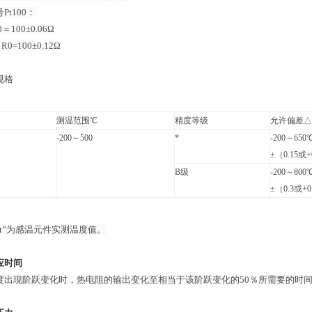
Pt100：
＝100±0.06Ω
0=100±0.12Ω
规格
测温范围℃
精度等级
允许偏差△
-200～500
*
-200～65
±（0.15或+
B级
-200～80
±（0.3或+0
“t”为感温元件实测温度值。
应时间
度出现阶跃变化时，热电阻的输出变化至相当于该阶跃变化的50％所需要的时间，