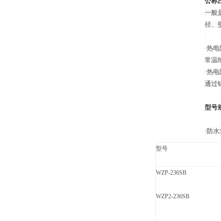
公称
一般
径、
·热
常温
·热
通过
型号
·防
型号
WZP-236SB
WZP2-236SB