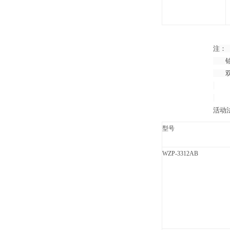
注：（
铂电
双支
活动
型号
WZP-3312AB