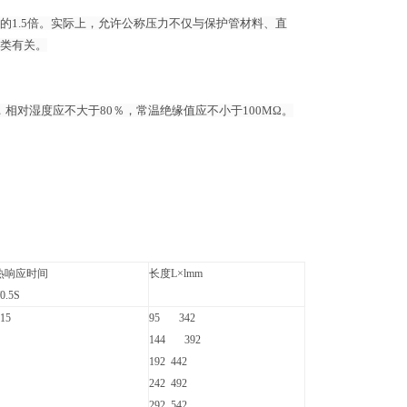
1.5倍。实际上，允许公称压力不仅与保护管材料、直
类有关。
，相对湿度应不大于80％，常温绝缘值应不小于100MΩ。
热响应时间
长度L×lmm
0.5S
15
95 342
144 392
192 442
242 492
292 542