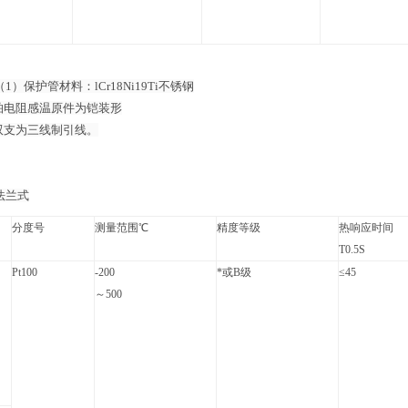
1）保护管材料：lCr18Ni19Ti不锈钢
阻感温原件为铠装形
为三线制引线。
法兰式
分度号
测量范围℃
精度等级
热响应时间
T0.5S
Pt100
-200
*或B级
≤45
～500