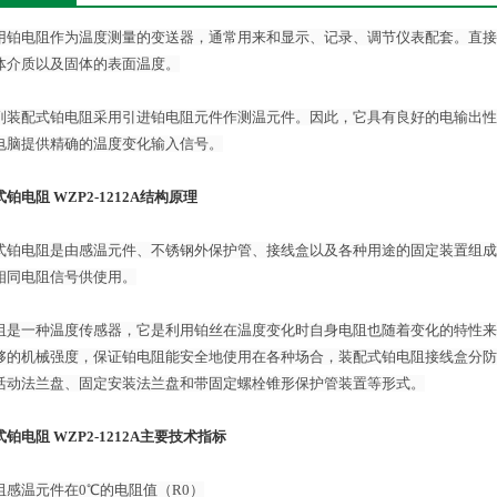
用铂电阻作为温度测量的变送器，通常用来和显示、记录、调节仪表配套。直接测量
体介质以及固体的表面温度。
列装配式铂电阻采用引进铂电阻元件作测温元件。因此，它具有良好的电输出性
电脑提供精确的温度变化输入信号。
铂电阻 WZP2-1212A
​结构原理
式铂电阻是由感温元件、不锈钢外保护管、接线盒以及各种用途的固定装置组成
相同电阻信号供使用。
阻是一种温度传感器，它是利用铂丝在温度变化时自身电阻也随着变化的特性来
够的机械强度，保证铂电阻能安全地使用在各种场合，装配式铂电阻接线盒分防
活动法兰盘、固定安装法兰盘和带固定螺栓锥形保护管装置等形式。
铂电阻 WZP2-1212A
​主要技术指标
阻感温元件在0℃的电阻值（R0）