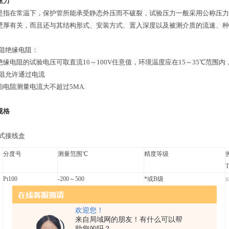
压力
是指在常温下，保护管所能承受静态外压而不破裂，试验压力一般采用公称压力的
壁厚有关，而且还与其结构形式、安装方式、置入深度以及被测介质的流速、种
电阻绝缘电阻：
绝缘电阻的试验电压可取直流10～100V任意值，环境温度应在15～35℃范围内
电阻允许通过电流
铂电阻测量电流大不超过5MA.
规格
水式接线盒
分度号
测量范围℃
精度等级
T
Pt100
-200～500
*或B级
≤
欢迎您！
来自局域网的朋友！有什么可以帮
助您的吗？