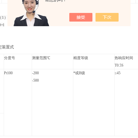
1）保护管材料：lCr18Ni19Ti不锈钢
0+l
定装置式
分度号
测量范围℃
精度等级
热响应时间
T0.5S
Pt100
-200
*或B级
≤45
-500