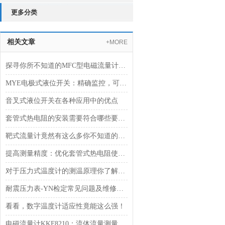
更多分类
相关文章
+MORE
探寻你所不知道的MFC型电磁流量计的测量原理
MYE电极式液位开关：精确监控，可靠操作
音叉式液位开关在各种应用中的优点
套管式热电阻的安装需要符合哪些要求？
靶式流量计竟然有这么多你不知道的*性能
提高测量精度：优化套管式热电阻使用技巧
对于压力式温度计的测温原理你了解多少？
耐震压力表-YN检定常见问题及维修技巧
看看，数字温度计适应性竟能这么强！
电磁流量计KKF8210：流体流量测量的技术突破者