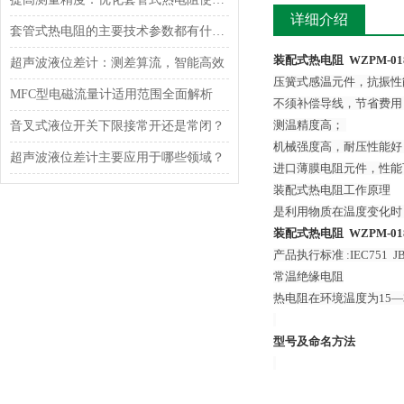
详细介绍
套管式热电阻的主要技术参数都有什么？
装配式热电阻 WZPM-01
超声波液位差计：测差算流，智能高效
压簧式感温元件，抗振性
MFC型电磁流量计适用范围全面解析
不须补偿导线，节省费用
测温精度高；
音叉式液位开关下限接常开还是常闭？
机械强度高，耐压性能好
超声波液位差计主要应用于哪些领域？
进口薄膜电阻元件，性能
装配式热电阻工作原理
是利用物质在温度变化时
装配式热电阻 WZPM-0
产品执行标准 :IEC751 JB/T
常温绝缘电阻
热电阻在环境温度为15—
型号及命名方法