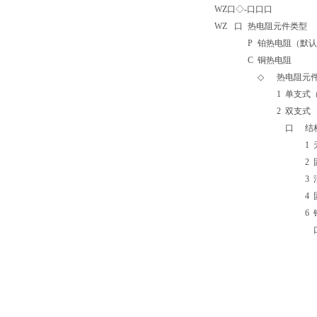
WZ口◇-口口口
WZ
口
热电阻元件类型
P
铂热电阻（默认Pt1
C
铜热电阻
◇
热电阻元
1
单支式
2
双支式
口
结
1
2
3
4
6