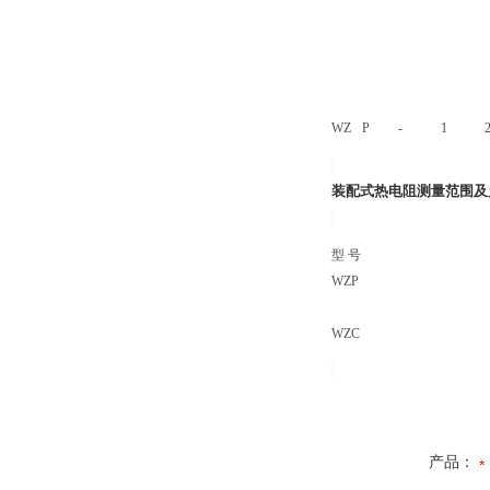
WZ
P
-
1
装配式热电阻
测量范围及
型 号
WZP
WZC
产品：