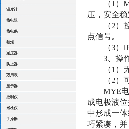
（1）MY
温度计
压，安全稳
热电阻
（2）控
热电偶
点信号。
割炬
（3）IP
减压器
3、操作
防止器
（1）无
万用表
（2）可
显示器
MYE电
控制仪
成电极液位
巡检仪
中形成一体
手操器
巧紧凑，并