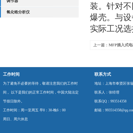
调节器
装。针对不
氧化锆分析仪
爆壳。与设
实际工况选
上一篇：
MFP插入式
工作时间
联系方式
为了避免不必要的等待，敬请注意我们的工作时
地址：上海市奉贤区张翁庙
间 。以下是我们的正常工作时间，中国大陆法定
联系人：张经理
节假日除外。
联系QQ：993514358
工作时间：周一至周五 早8：30-晚6：00
邮箱：993514358@qq.co
周日、周六休息